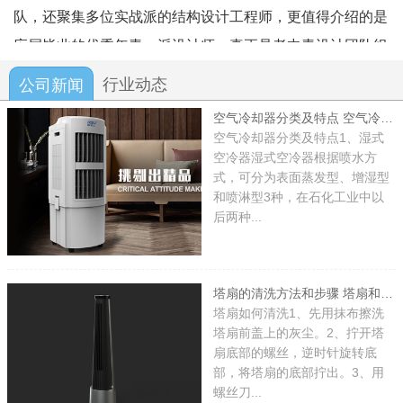
队，还聚集多位实战派的结构设计工程师，更值得介绍的是
应届毕业的优秀年青一派设计师。真正是老中青设计团队组
建而成，我们团队设计的产品畅销全球30多个国家和地区，
行业动态
公司新闻
为一线消费者带去健康方便舒适的生活用品的同时，也可为
空气冷却器分类及特点 空气冷却器通风方式有哪些
您提供个性化服务。
空气冷却器分类及特点1、湿式
空冷器湿式空冷器根据喷水方
欢迎您详细了解我们的设计团队，我们愿意和你一道实
式，可分为表面蒸发型、增湿型
现您的最新IDEA。
和喷淋型3种，在石化工业中以
后两种...
塔扇的清洗方法和步骤 塔扇和落地扇的区别是什么
塔扇如何清洗1、先用抹布擦洗
塔扇前盖上的灰尘。2、拧开塔
扇底部的螺丝，逆时针旋转底
部，将塔扇的底部拧出。3、用
螺丝刀...