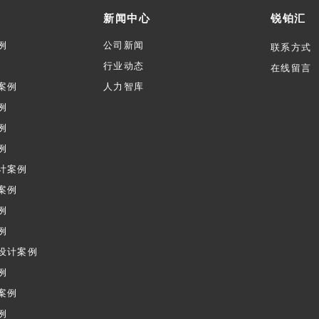
新闻中心
锐铂汇
例
公司新闻
联系方式
行业动态
在线留言
案例
人力智库
例
例
例
计案例
案例
例
例
设计案例
例
案例
例