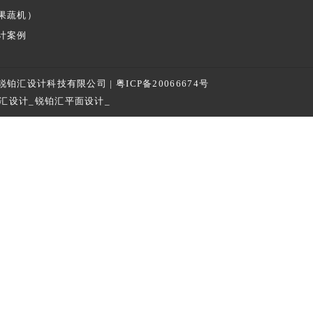
果蔬机）
计案例
山锐铂汇设计科技有限公司 |
粤ICP备20066674号
汇设计_锐铂汇平面设计_