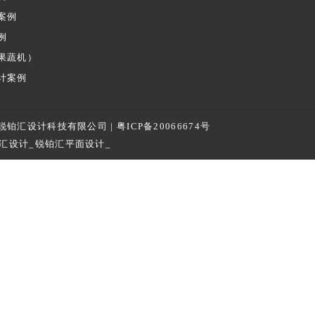
案例
例
果蔬机）
计案例
山锐铂汇设计科技有限公司 |
粤ICP备20066674号
汇设计_锐铂汇平面设计_